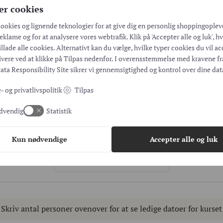
pen begynder – så har vi et forklæde parat til dig.
er cookies
il hejfabriks udvalg af keramik, glasurer og teknikker. Du vælger
cookies og lignende teknologier for at give dig en personlig shoppingoplev
er. Gennem hele processen kan du få vejledning og inspiration a
eklame og for at analysere vores webtrafik. Klik på 'Accepter alle og luk', h
ne færdigdekorerede værker til glasurbrændingen i hejfabrik.
illade alle cookies. Alternativt kan du vælge, hvilke typer cookies du vil a
 afhentes eller sendes (forsendelse fra 80 kr.) efter aftale med
tivere ved at klikke på Tilpas nedenfor. I overensstemmelse med kravene f
g i hejfabrik, hvis ikke andet er aftalt.
ata Responsibility Site
sikrer vi gennemsigtighed og kontrol over dine dat
- og privatlivspolitik
Tilpas
Deko 2 timer
dvendig
Statistik
Kun nødvendige
Accepter alle og luk
Antal personer
Skriv antal personer ovenover for at se ledige datoer for kurset