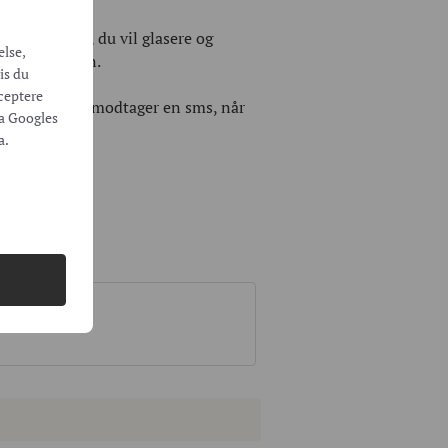
 den keramik, du vil glasere og
else,
f instruktøren.
vis du
cceptere
 hejfabrik. Du modtager en sms, når
ra
Googles
a.