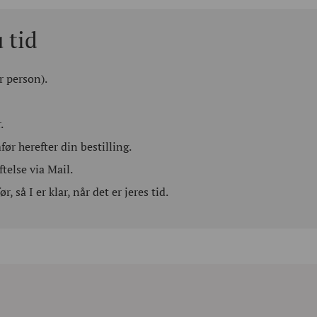
 tid
r person).
.
r herefter din bestilling.
telse via Mail.
r, så I er klar, når det er jeres tid.