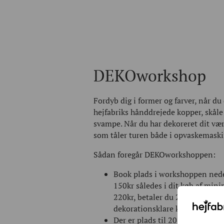
DEKOworkshop
Fordyb dig i former og farver, når d
hejfabriks hånddrejede kopper, skåle 
svampe. Når du har dekoreret dit væ
som tåler turen både i opvaskemask
Sådan foregår DEKOworkshoppen:
Book plads i workshoppen neden
150kr således i dit køb af min
220kr, betaler du 220 – 150 = 7
dekorationsklare keramik koster
Der er plads til 20 deltagere pr.