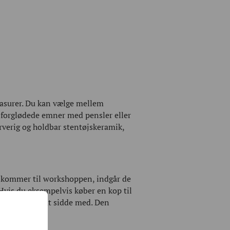
glasurer. Du kan vælge mellem
de forglødede emner med pensler eller
arverig og holdbar stentøjskeramik,
du kommer til workshoppen, indgår de
Hvis du eksempelvis køber en kop til
et dig 150kr at sidde med. Den