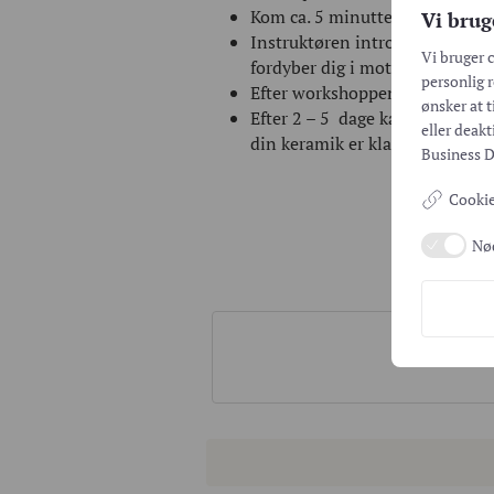
Kom ca. 5 minutter før workshop
Vi brug
Instruktøren introducerer dig t
Vi bruger 
fordyber dig i motiver og farv
personlig r
Efter workshoppen overlades di
ønsker at t
Efter 2 – 5 dage kan keramikken
eller deak
din keramik er klar til afhentnin
Business D
Cookie
Nø