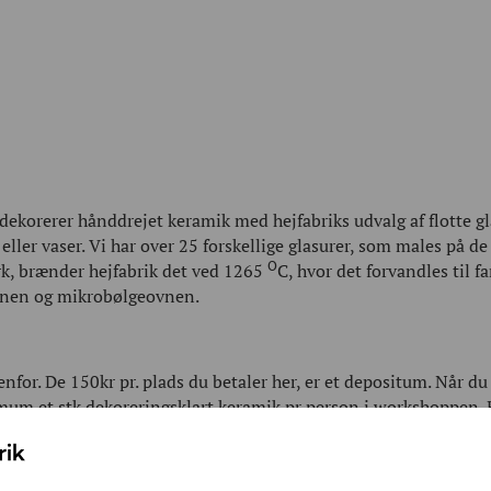
u dekorerer hånddrejet keramik med hejfabriks udvalg af flotte 
eller vaser. Vi har over 25 forskellige glasurer, som males på 
O
rk, brænder hejfabrik det ved 1265
C, hvor det forvandles til f
inen og mikrobølgeovnen.
for. De 150kr pr. plads du betaler her, er et depositum. Når 
imum et stk dekoreringsklart keramik pr person i workshoppen. 
0kr efter endt workshop. Hvis du ikke maler noget, har det kost
 fra 180 kr. inklusiv glasurer og brænding.
 hold.