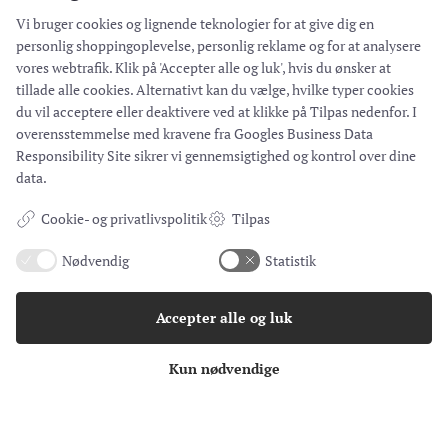
Åbent efter aftale
Vi bruger cookies og lignende teknologier for at give dig en
personlig shoppingoplevelse, personlig reklame og for at analysere
vores webtrafik. Klik på 'Accepter alle og luk', hvis du ønsker at
tillade alle cookies. Alternativt kan du vælge, hvilke typer cookies
© Hejdesign.dk 2021 – Alle rettigheder forbeholdes. |
Cookie- og
du vil acceptere eller deaktivere ved at klikke på Tilpas nedenfor. I
privatlivspolitik
| Design og udvikling af
bo-we.dk
overensstemmelse med kravene fra
Googles Business Data
Responsibility Site
sikrer vi gennemsigtighed og kontrol over dine
Cookie-indstillinger
data.
Cookie- og privatlivspolitik
Tilpas
Nødvendig
Statistik
Accepter alle og luk
Kun nødvendige